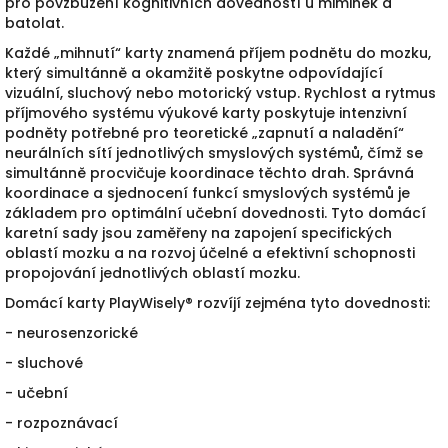
pro povzbuzení kognitivních dovedností u miminek a
batolat.
Každé „mihnutí“
karty
znamená příj
em
podnětu
do mozku,
který simultánn
ě a okamžitě poskytne odpovídající
vizuální,
sluchový nebo motorický vstup.
Rychlost a rytmus
příjmového
systému výukové karty poskytuje intenzivní
p
odněty potřebné pro teoretické „
zapnutí a
naladění“
neurálních sítí jednotlivých smyslových
systémů, čímž
se
simultánn
ě procvičuj
e koordinace
těchto
drah. Správná
koordinace a sjednocení funkcí
smyslových systémů je
základem pro optimální učební
dovednosti. Tyto domácí
karetní
sady jsou zaměřeny
na
zapojení specifických
oblastí mozku a na rozvoj
účelné a
efektivní schopnosti
propojování jednotlivých oblastí
mozku.
Domácí karty PlayWisely® rozvíjí zejména tyto dovednosti:
- neurosenzorické
- sluchové
- učební
- rozpoznávací