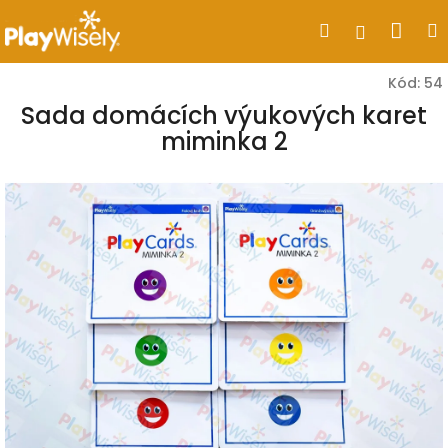
Přejít
Nák
Hledat
Přihlášen
na
obsah
koší
Kód:
54
Sada domácích výukových karet
miminka 2