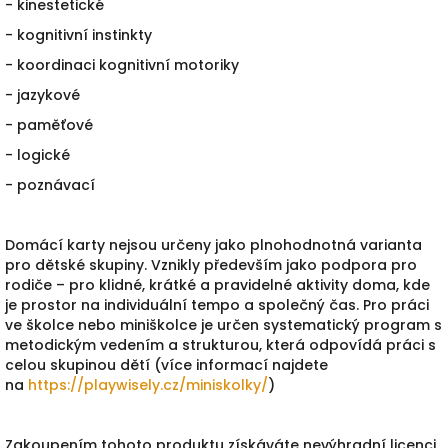
- kinestetické
- kognitivní instinkty
- koordinaci kognitivní motoriky
- jazykové
- paměťové
- logické
- poznávací
Domácí karty nejsou určeny jako plnohodnotná varianta
pro dětské skupiny. Vznikly především jako podpora pro
rodiče – pro klidné, krátké a pravidelné aktivity doma, kde
je prostor na individuální tempo a společný čas. Pro práci
ve školce nebo miniškolce je určen systematický program s
metodickým vedením a strukturou, která odpovídá práci s
celou skupinou dětí (více informací najdete
na
https://playwisely.cz/
miniskolky/
)
Zakoupením tohoto produktu získáváte nevýhradní licenci