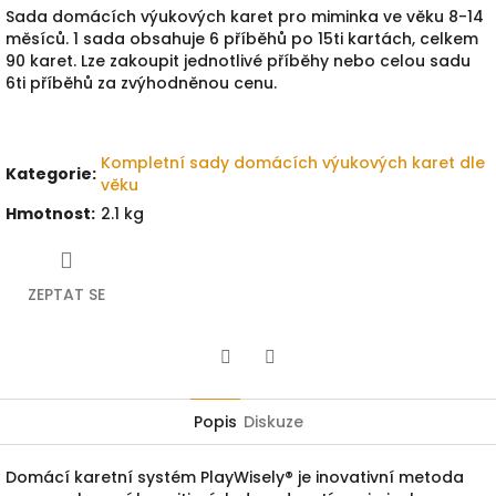
Sada domácích výukových karet pro miminka ve věku 8-14
měsíců. 1 sada obsahuje 6 příběhů po 15ti kartách, celkem
90 karet. Lze zakoupit jednotlivé příběhy nebo celou sadu
6ti příběhů za zvýhodněnou cenu.
Kompletní sady domácích výukových karet dle
Kategorie
:
věku
Hmotnost
:
2.1 kg
ZEPTAT SE
Twitter
Facebook
Popis
Diskuze
Domácí karetní systém PlayWisely® je inovativní metoda