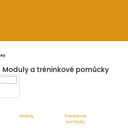
cky
Moduly a tréninkové pomůcky
Moduly
Tréninkové
pomůcky