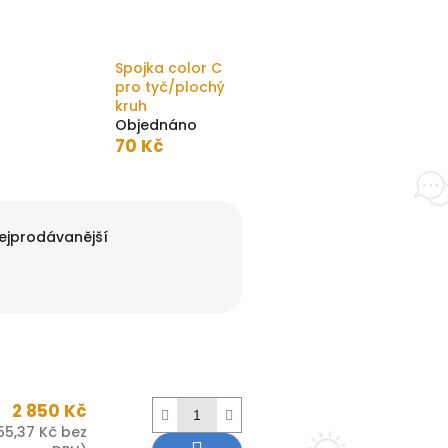
Spojka color C
pro tyč/plochý
kruh
Objednáno
70 Kč
ejprodávanější
2 850 Kč
55,37 Kč bez