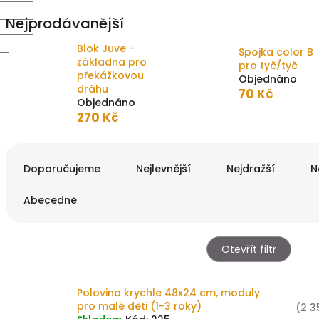
Nejprodávanější
Blok Juve -
Spojka color B
základna pro
pro tyč/tyč
překážkovou
Objednáno
dráhu
70 Kč
Objednáno
270 Kč
Ř
a
Doporučujeme
Nejlevnější
Nejdražší
N
z
e
Abecedně
n
í
p
Otevřít filtr
r
o
V
d
Polovina krychle 48x24 cm, moduly
ý
u
pro malé děti (1-3 roky)
(2 3
p