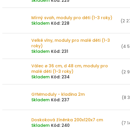
k
Skladem
Kód:
225
i
t
s
ů
p
Mírný svah, moduly pro děti (1-3 roky)
(2 2
r
Skladem
Kód:
228
o
d
Velké vlny, moduly pro malé děti (1-3
u
roky)
(4 5
k
Skladem
Kód:
231
t
ů
Válec ø 36 cm, d 48 cm, moduly pro
malé děti (1-3 roky)
(2 9
Skladem
Kód:
234
GYMmoduly - kladina 2m
(8 3
Skladem
Kód:
237
Doskoková žíněnka 200x120x7 cm
(7 1
Skladem
Kód:
240