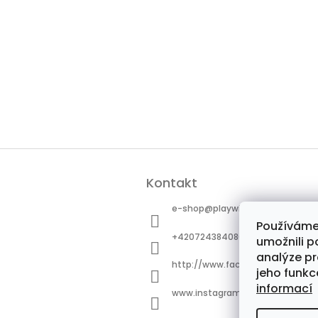
Z
á
Kontakt
p
a
e-shop
@
playwisely.cz
t
Používáme
í
+420724384080
umožnili p
analýze pr
http://www.facebook.com/playw
jeho funkc
informací
www.instagram.com/playwisely