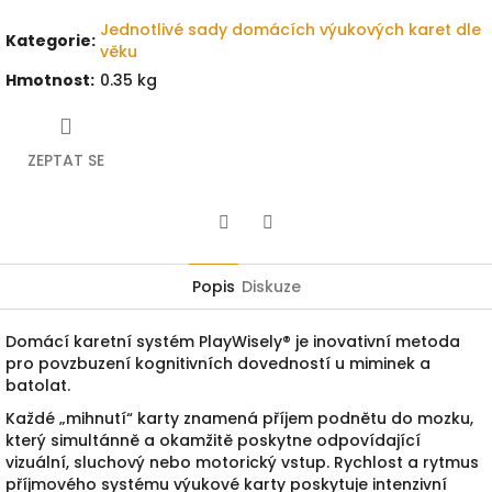
Jednotlivé sady domácích výukových karet dle
Kategorie
:
věku
Hmotnost
:
0.35 kg
ZEPTAT SE
Twitter
Facebook
Popis
Diskuze
Domácí karetní systém PlayWisely® je inovativní metoda
pro povzbuzení kognitivních dovedností u miminek a
batolat.
Každé „mihnutí“
karty
znamená příj
em
podnětu
do mozku,
který simultánn
ě a okamžitě poskytne odpovídající
vizuální,
sluchový nebo motorický vstup.
Rychlost a rytmus
příjmového
systému výukové karty poskytuje intenzivní