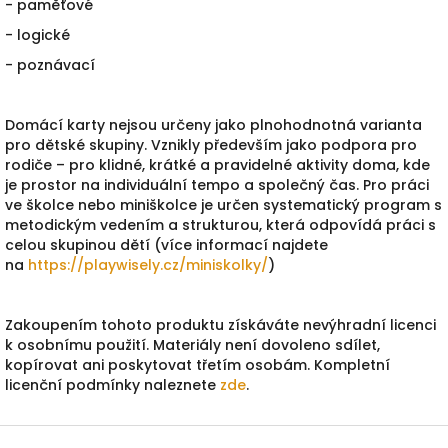
- paměťové
- logické
- poznávací
Domácí karty nejsou určeny jako plnohodnotná varianta
pro dětské skupiny. Vznikly především jako podpora pro
rodiče – pro klidné, krátké a pravidelné aktivity doma, kde
je prostor na individuální tempo a společný čas. Pro práci
ve školce nebo miniškolce je určen systematický program s
metodickým vedením a strukturou, která odpovídá práci s
celou skupinou dětí (více informací najdete
na
https://playwisely.cz/
miniskolky/
)
Zakoupením tohoto produktu získáváte nevýhradní licenci
k osobnímu použití. Materiály není dovoleno sdílet,
kopírovat ani poskytovat třetím osobám. Kompletní
licenční podmínky naleznete
zde
.
Z