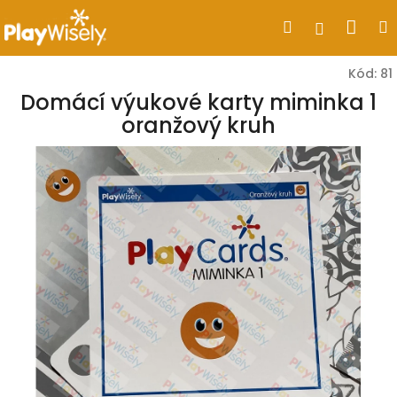
Přejít
Nák
Hledat
Přihlášen
na
obsah
koší
Kód:
81
Domácí výukové karty miminka 1
oranžový kruh