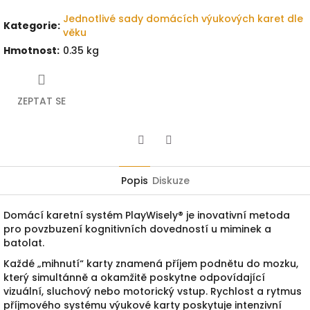
Jednotlivé sady domácích výukových karet dle
Kategorie
:
věku
Hmotnost
:
0.35 kg
ZEPTAT SE
Twitter
Facebook
Popis
Diskuze
Domácí karetní systém PlayWisely® je inovativní metoda
pro povzbuzení kognitivních dovedností u miminek a
batolat.
Každé „mihnutí“
karty
znamená příj
em
podnětu
do mozku,
který simultánn
ě a okamžitě poskytne odpovídající
vizuální,
sluchový nebo motorický vstup.
Rychlost a rytmus
příjmového
systému výukové karty poskytuje intenzivní