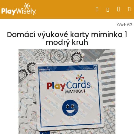
Přejít
Nák
Hledat
Přihlášen
na
obsah
koší
Kód:
63
Domácí výukové karty miminka 1
modrý kruh