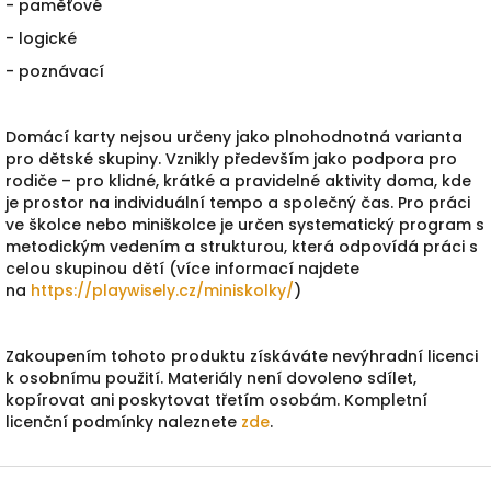
- paměťové
- logické
- poznávací
Domácí karty nejsou určeny jako plnohodnotná varianta
pro dětské skupiny. Vznikly především jako podpora pro
rodiče – pro klidné, krátké a pravidelné aktivity doma, kde
je prostor na individuální tempo a společný čas. Pro práci
ve školce nebo miniškolce je určen systematický program s
metodickým vedením a strukturou, která odpovídá práci s
celou skupinou dětí (více informací najdete
na
https://playwisely.cz/
miniskolky/
)
Zakoupením tohoto produktu získáváte nevýhradní licenci
k osobnímu použití. Materiály není dovoleno sdílet,
kopírovat ani poskytovat třetím osobám. Kompletní
licenční podmínky naleznete
zde
.
Z