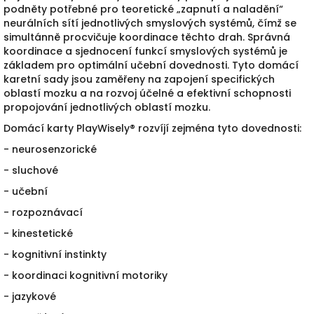
p
odněty potřebné pro teoretické „
zapnutí a
naladění“
neurálních sítí jednotlivých smyslových
systémů, čímž
se
simultánn
ě procvičuj
e koordinace
těchto
drah. Správná
koordinace a sjednocení funkcí
smyslových systémů je
základem pro optimální učební
dovednosti. Tyto domácí
karetní
sady jsou zaměřeny
na
zapojení specifických
oblastí mozku a na rozvoj
účelné a
efektivní schopnosti
propojování jednotlivých oblastí
mozku.
Domácí karty PlayWisely® rozvíjí zejména tyto dovednosti:
- neurosenzorické
- sluchové
- učební
- rozpoznávací
- kinestetické
- kognitivní instinkty
- koordinaci kognitivní motoriky
- jazykové