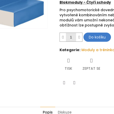
Blokmoduly - Čtyři schody
Pro psychomotorické dovednos
vytvořené kombinováním neb
modulů vám umožní nekonečné 
obtížnost lze postupně zvyšo
Do košíku
Kategorie
:
Moduly a trénin
TISK
ZEPTAT SE
Twitter
Facebook
Popis
Diskuze