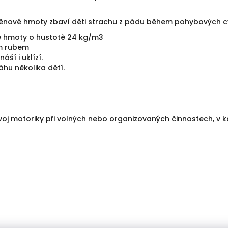
ěnové hmoty zbaví děti strachu z pádu během pohybových cv
é hmoty o hustotě 24 kg/m3
m rubem
ší i uklízí.
hu několika dětí.
oj motoriky při volných nebo organizovaných činnostech, v