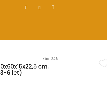
Nákupní
Hledat
Přihlášení
košík
Kód:
246
60x60x15x22,5 cm,
3-6 let)