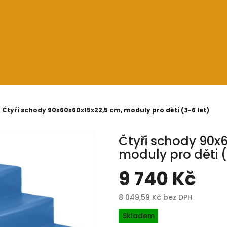
/
Čtyři schody 90x60x60x15x22,5 cm, moduly pro děti (3-6 let)
Čtyři schody 90x
moduly pro děti (
9 740 Kč
8 049,59 Kč bez DPH
Měrná
Skladem
cena: