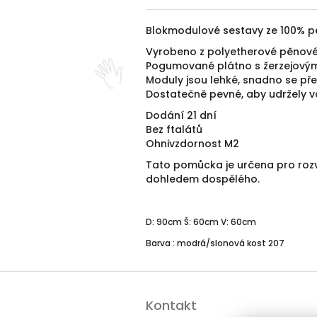
Blokmodulové sestavy ze 100% p
Vyrobeno z polyetherové pěnov
Pogumované plátno s žerzejový
Moduly jsou lehké, snadno se přená
Dostatečně pevné, aby udržely vá
Dodání 21 dní
Bez ftalátů
Ohnivzdornost M2
Tato pomůcka je určena pro rozv
dohledem dospělého.
D: 90cm Š: 60cm V: 60cm
Barva : modrá/slonová kost 207
Z
á
Kontakt
p