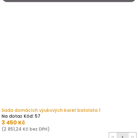
r
o
V
d
ý
u
p
k
i
t
s
ů
p
r
o
d
u
k
t
ů
Sada domácích výukových karet batolata 1
Na dotaz
Kód:
57
3 450 Kč
(2 851,24 Kč bez DPH)