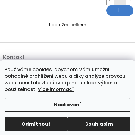
1
položek celkem
O
v
l
á
Z
d
á
a
Kontakt
p
c
a
í
e-shop
@
playwisely.cz
Používáme cookies, abychom Vám umožnili
t
p
pohodlné prohlížení webu a díky analýze provozu
í
r
+420724384080
webu neustále zlepšovali jeho funkce, výkon a
v
použitelnost.
Více informací
k
http://www.facebook.com/playwiselypraha
y
v
www.instagram.com/playwisely_cz
Nastavení
ý
p
i
Copyright 2026
PlayWisely
. Všechna práva
Odmítnout
Souhlasím
s
Vytvořil Shoptet
u
vyhrazena.