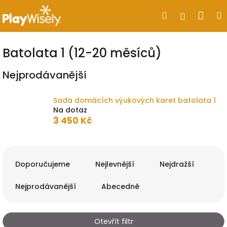
Přejít
Nák
Hledat
Přihlášen
na
obsah
koší
Batolata 1 (12-20 měsíců)
Nejprodávanější
Sada domácích výukových karet batolata 1
Na dotaz
3 450 Kč
Ř
a
Doporučujeme
Nejlevnější
Nejdražší
z
e
Nejprodávanější
Abecedně
n
í
p
Otevřít filtr